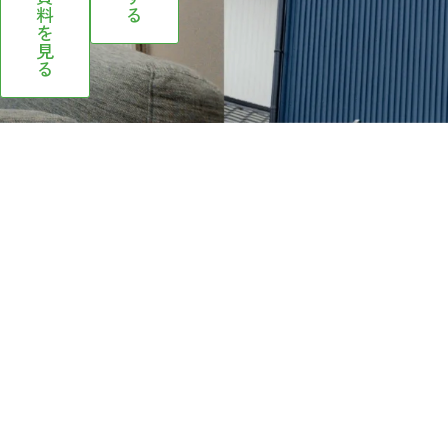
料
る
を
見
る