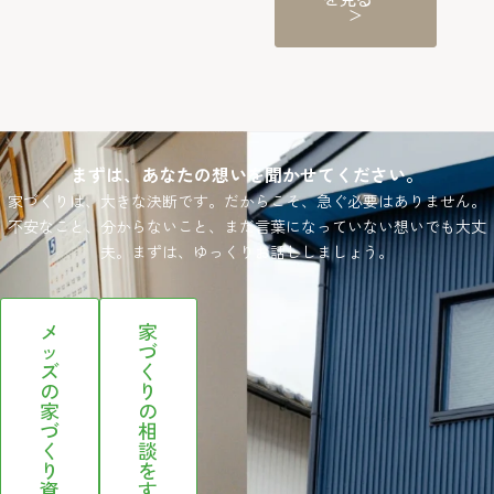
＞
まずは、あなたの想いを聞かせてください。
家づくりは、大きな決断です。だからこそ、急ぐ必要はありません。
不安なこと、分からないこと、まだ言葉になっていない想いでも大丈
夫。まずは、ゆっくりお話ししましょう。
メ
家
ッ
づ
ズ
く
の
り
家
の
づ
相
く
談
り
を
資
す