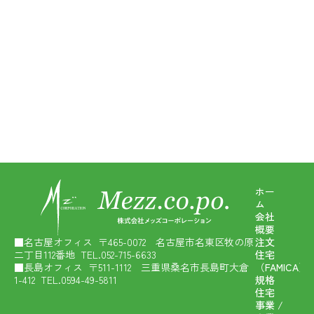
ホー
ム
会社
概要
■名古屋オフィス 〒465-0072 名古屋市名東区牧の原
注文
二丁目112番地 TEL.052-715-6633
住宅
■長島オフィス 〒511-1112 三重県桑名市長島町大倉
（FAMICA）
1-412 TEL.0594-49-5811
規格
住宅
事業 /