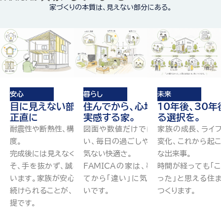
家づくりの本質は、見えない部分にある。
安心
暮らし
未来
目に見えない部分まで、
住んでから、心地よさを
10年後、30
正直に
実感する家。
る選択を。
耐震性や断熱性、構造や施工精
図面や数値だけでは分からな
家族の成長、ライ
度。
い、毎日の過ごしやすさや、何
変化、これから起
完成後には見えなくなる部分こ
気ない快適さ。
な出来事。
そ、手を抜かず、誠実に向き合
FAMICAの家は、暮らし始め
時間が経っても「
います。家族が安心して暮らし
てから「違い」に気づける住ま
った」と思える住
続けられることが、すべての前
いです。
つくります。
提です。