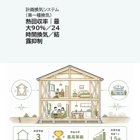
計画換気システム
（第一種換気）
熱回収率｜最
大90%／24
時間換気／結
露抑制