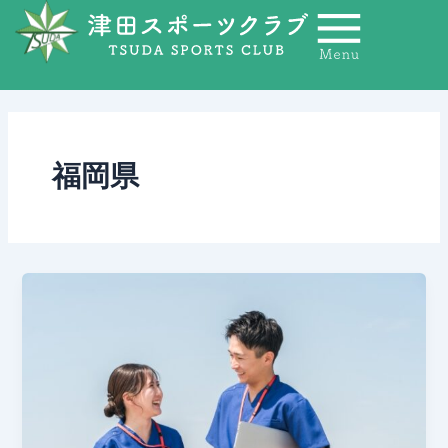
内
容
を
ス
キ
ッ
プ
福岡県