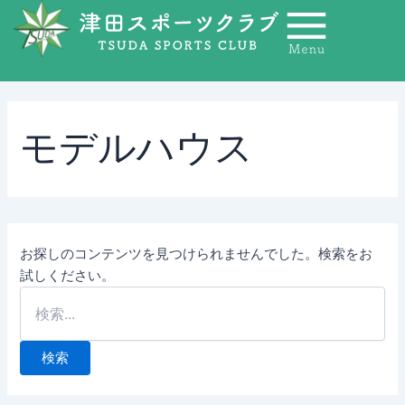
検
内
索
容
対
を
象:
ス
キ
ッ
モデルハウス
プ
お探しのコンテンツを見つけられませんでした。検索をお
試しください。